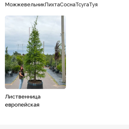
Можжевельник
Пихта
Сосна
Тсуга
Туя
Лиственница
европейская