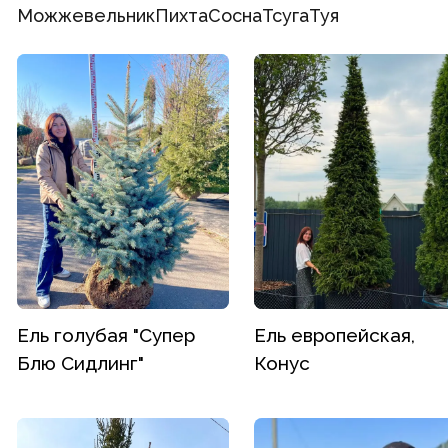
Можжевельник
Пихта
Сосна
Тсуга
Туя
Ель голубая "Супер
Ель европейская,
Блю Сидлинг"
Конус