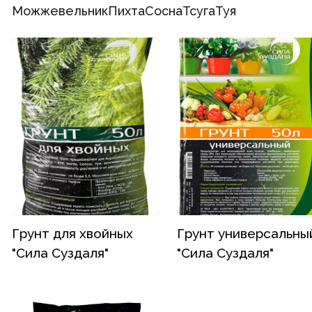
Можжевельник
Пихта
Сосна
Тсуга
Туя
Грунт для хвойных
Грунт универсальны
"Сила Суздаля"
"Сила Суздаля"