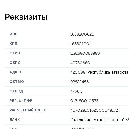
Реквизиты
1659200620
ИНН
168301001
КПП
1191690058889
ОГРН
40730866
ОКПО
420099, Республика Татарста
АДРЕС
92622458
ОКТМО
47.76.1
ОКВЭД
013160010533
РЕГ. № ПФР
40702810162000048172
РАСЧЕТНЫЙ СЧЕТ
Отделение "Банк Татарстан"
БАНК