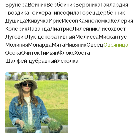
Брунера
Вейник
Вербейник
Вероника
Гайлардия
Гвоздика
Гейхера
Гипсофила
Горец
Дербенник
Душица
Живучка
Ирис
Иссоп
Камнеломка
Келерия
Колерия
Лаванда
Лиатрис
Лилейник
Лисохвост
Луговик
Лук декоративный
Мелисса
Мискантус
Молиния
Монарда
Мята
Нивяник
Овсец
Овсяница
Осока
Очиток
Тимьян
Флокс
Хоста
Шалфей дубравный
Ясколка