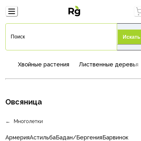
Искать
Хвойные растения
Лиственные деревья
Овсяница
Многолетки
Армерия
Астильба
Бадан/Бергения
Барвинок